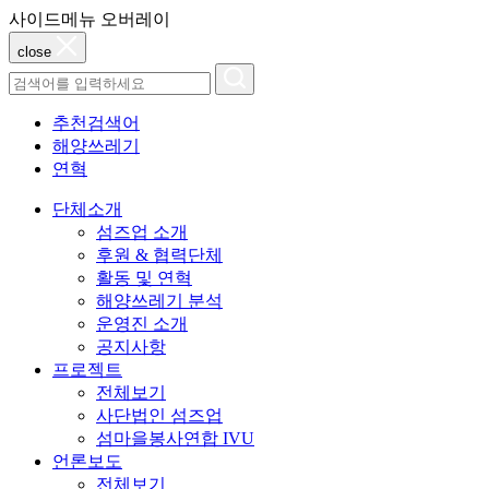
사이드메뉴 오버레이
close
추천검색어
해양쓰레기
연혁
단체소개
섬즈업 소개
후원 & 협력단체
활동 및 연혁
해양쓰레기 분석
운영진 소개
공지사항
프로젝트
전체보기
사단법인 섬즈업
섬마을봉사연합 IVU
언론보도
전체보기