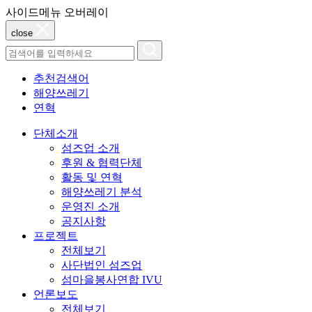
사이드메뉴 오버레이
close
추천검색어
해양쓰레기
연혁
단체소개
섬즈업 소개
후원 & 협력단체
활동 및 연혁
해양쓰레기 분석
운영진 소개
공지사항
프로젝트
전체보기
사단법인 섬즈업
섬마을봉사연합 IVU
언론보도
전체보기