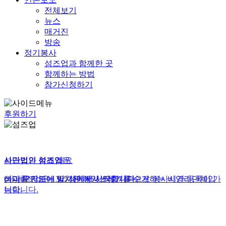
전체보기
뉴스
매거진
방송
정기봉사
섬즈업과 함께한 곳
함께하는 방법
참가신청하기
후원하기
사단법인 섬즈업
사단법인 섬즈업은
섬즈업과 함께 해요
바다를 지키는 일, 섬에서 시작합니다.
섬과 무인도에 방치된 해양쓰레기를 수거하는 비영리단체입
(사)섬즈업은 1365자원봉사 인증기관으로 봉사시간 등록이 가
니다.
능합니다.